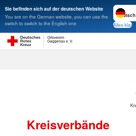
Sprache w
Sie befinden sich auf der deutschen Website
You are on the German website, you can use the
Suche
switch to switch to the English one
Alles klar
Ortsverein
Gaggenau e. V.
Kreisverbänd
Kr
Kreisverbände