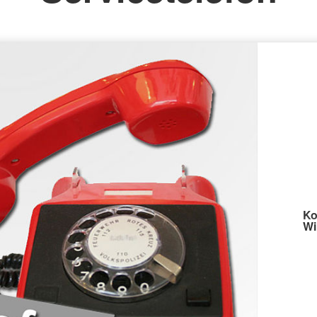
Ko
Wi