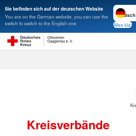
Sprache w
Sie befinden sich auf der deutschen Website
You are on the German website, you can use the
Suche
switch to switch to the English one
Alles klar
Ortsverein
Gaggenau e. V.
Kreisverbänd
Kr
Kreisverbände