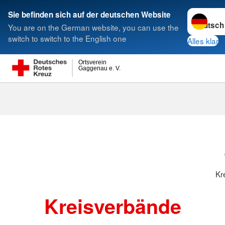
Sprache w
Sie befinden sich auf der deutschen Website
You are on the German website, you can use the
Suche
switch to switch to the English one
Alles klar
Ortsverein
Gaggenau e. V.
Kreisverbänd
Kr
Kreisverbände