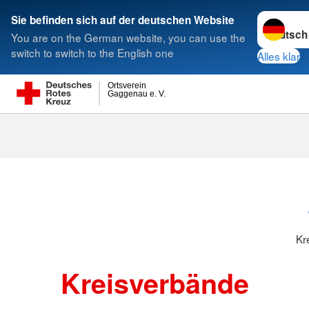
Sprache w
Sie befinden sich auf der deutschen Website
You are on the German website, you can use the
Suche
switch to switch to the English one
Alles klar
Ortsverein
Gaggenau e. V.
Kreisverbänd
Kr
Kreisverbände