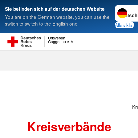
Sprache w
Sie befinden sich auf der deutschen Website
You are on the German website, you can use the
Suche
switch to switch to the English one
Alles klar
Ortsverein
Gaggenau e. V.
Kreisverbänd
Kr
Kreisverbände