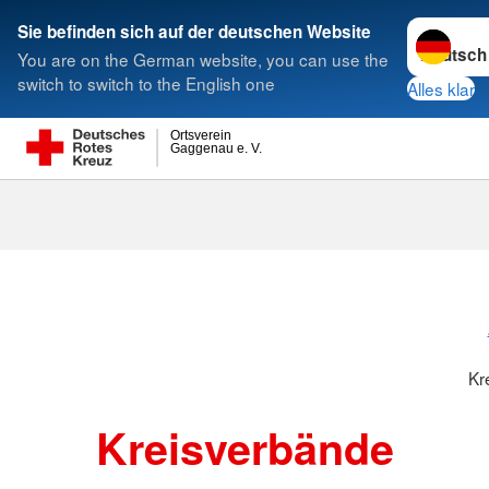
Sprache w
Sie befinden sich auf der deutschen Website
You are on the German website, you can use the
Suche
switch to switch to the English one
Alles klar
Ortsverein
Gaggenau e. V.
Kreisverbänd
Kr
Kreisverbände