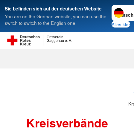
Sprache w
Sie befinden sich auf der deutschen Website
You are on the German website, you can use the
Suche
switch to switch to the English one
Alles klar
Ortsverein
Gaggenau e. V.
Kreisverbänd
Kr
Kreisverbände