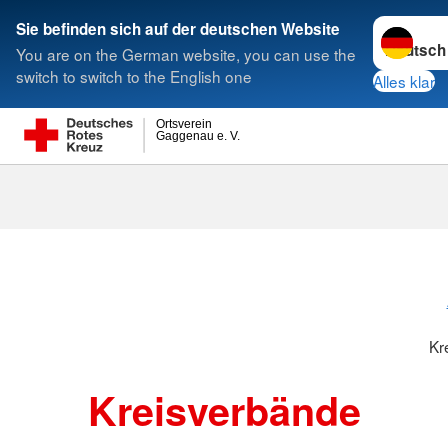
Sprache w
Sie befinden sich auf der deutschen Website
You are on the German website, you can use the
Suche
switch to switch to the English one
Alles klar
Ortsverein
Gaggenau e. V.
Kreisverbänd
Kr
Kreisverbände