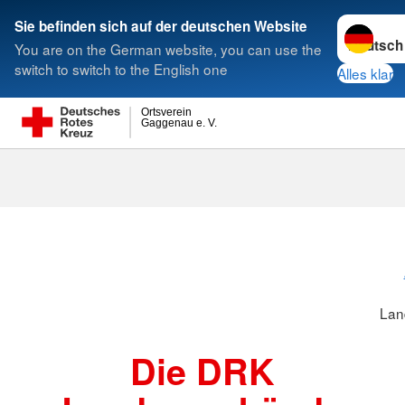
Sprache w
Sie befinden sich auf der deutschen Website
You are on the German website, you can use the
Suche
switch to switch to the English one
Alles klar
Ortsverein
Gaggenau e. V.
Landesverbä
Lan
Die DRK