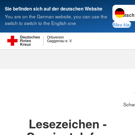
Sprache w
Sie befinden sich auf der deutschen Website
You are on the German website, you can use the
Suche
switch to switch to the English one
Alles klar
Ortsverein
Gaggenau e. V.
Schwesternsc
Schw
Lesezeichen -