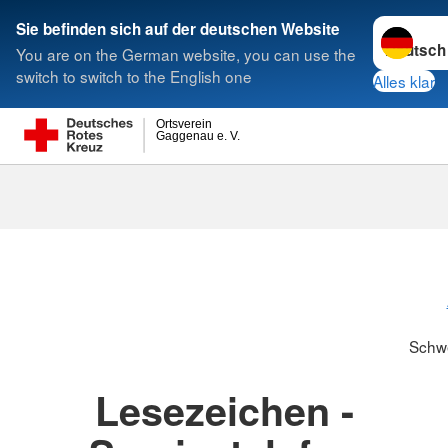
Sprache w
Sie befinden sich auf der deutschen Website
You are on the German website, you can use the
Suche
switch to switch to the English one
Alles klar
Ortsverein
Gaggenau e. V.
Schwesternsc
Schw
Lesezeichen -