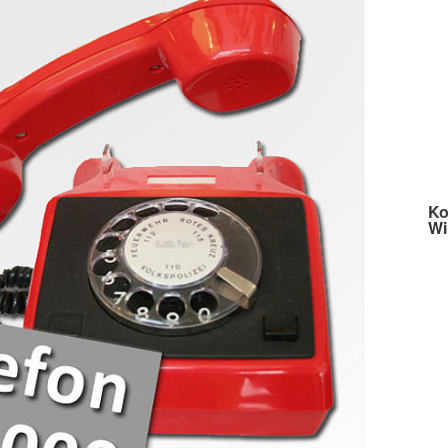
Ko
Wi