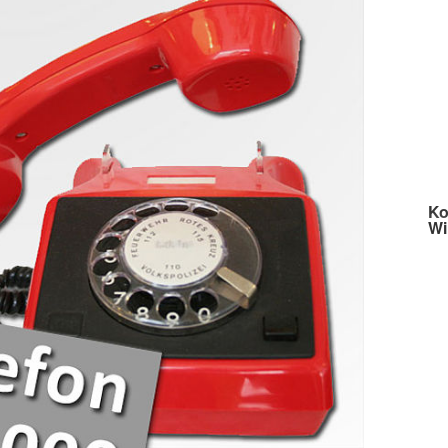
Ko
Wi