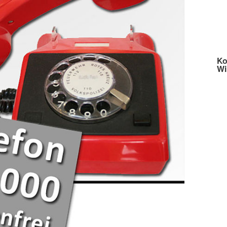
Ko
Wi