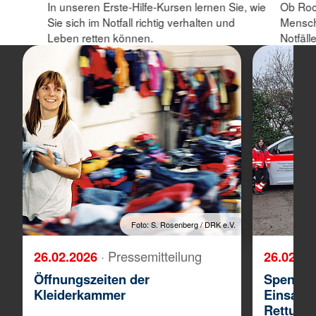
In unseren Erste-Hilfe-Kursen lernen Sie, wie
Ob Roc
Sie sich im Notfall richtig verhalten und
Mensche
Leben retten können.
Notfälle
Foto: S. Rosenberg / DRK e.V.
26.02.2026
· Pressemitteilung
26.02.2
Öffnungszeiten der
Spenden
Kleiderkammer
Einsatzf
Rettungs