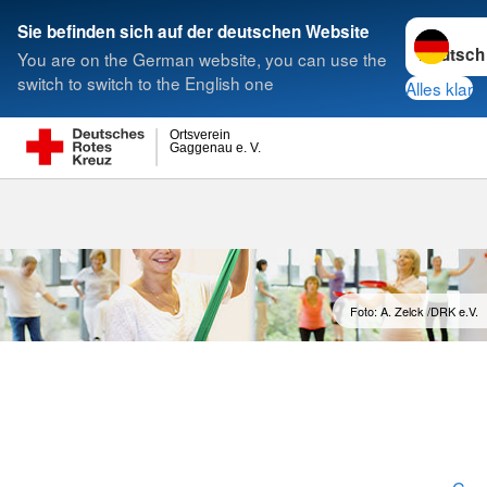
Sprache w
Sie befinden sich auf der deutschen Website
You are on the German website, you can use the
Suche
switch to switch to the English one
Alles klar
Ortsverein
Gaggenau e. V.
Gymnastik
Foto: A. Zelck /DRK e.V.