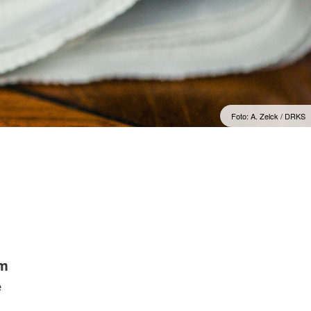
Foto: A. Zelck / DRKS
em
e