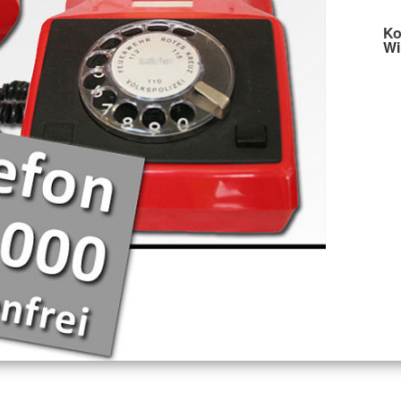
Ko
Wi