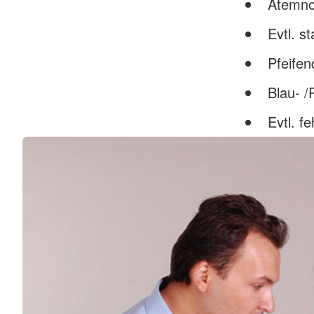
Atemno
Evtl. s
Pfeife
Blau- /
Evtl. f