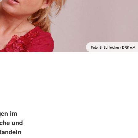
Foto: S. Schleicher / DRK e.V.
gen im
iche und
 Handeln