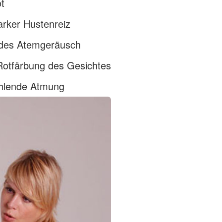
t
tarker Hustenreiz
ndes Atemgeräusch
Rotfärbung des Gesichtes
ehlende Atmung