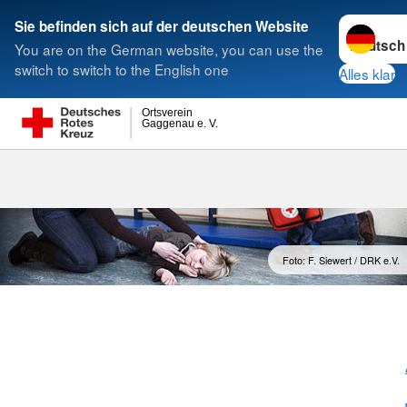
Sprache w
Sie befinden sich auf der deutschen Website
You are on the German website, you can use the
Suche
switch to switch to the English one
Alles klar
Ortsverein
Gaggenau e. V.
Foto: F. Siewert / DRK e.V.