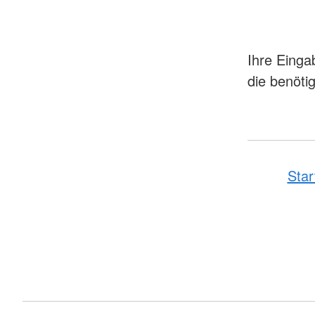
Ihre Einga
die benöti
Star