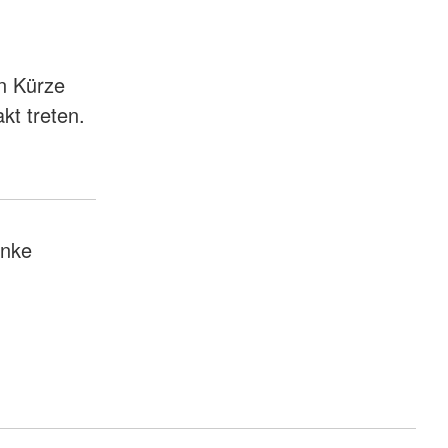
in Kürze
akt treten.
nke