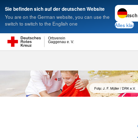
Sprache w
Sie befinden sich auf der deutschen Website
You are on the German website, you can use the
Suche
switch to switch to the English one
Alles klar
Ortsverein
Gaggenau e. V.
Fotp: J. F. Müller / DRK e.V.