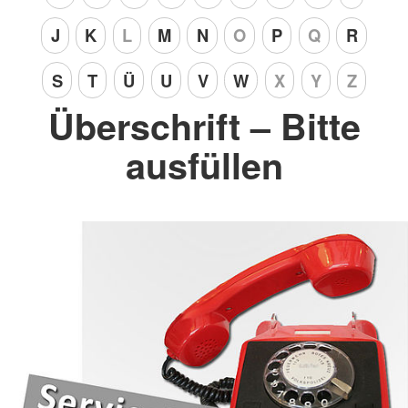
J
K
L
M
N
O
P
Q
R
S
T
Ü
U
V
W
X
Y
Z
Überschrift – Bitte
ausfüllen