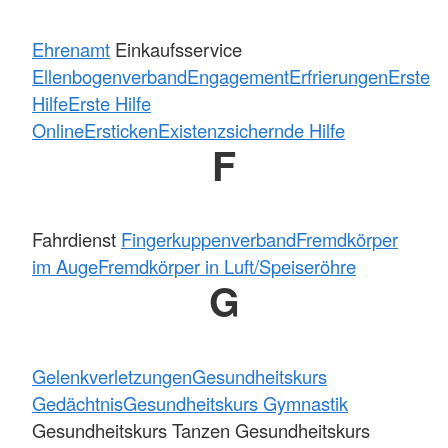
Ehrenamt
Einkaufsservice
Ellenbogenverband
Engagement
Erfrierungen
Erste
Hilfe
Erste Hilfe
Online
Ersticken
Existenzsichernde Hilfe
F
Fahrdienst
Fingerkuppenverband
Fremdkörper
im Auge
Fremdkörper in Luft/Speiseröhre
G
Gelenkverletzungen
Gesundheitskurs
Gedächtnis
Gesundheitskurs Gymnastik
Gesundheitskurs Tanzen Gesundheitskurs