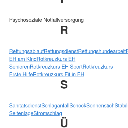
Psychosoziale Notfallversorgung
R
Rettungsablauf
Rettungsdienst
Rettungshundearbeit
EH am Kind
Rotkreuzkurs EH
Senioren
Rotkreuzkurs EH Sport
Rotkreuzkurs
Erste Hilfe
Rotkreuzkurs Fit in EH
S
Sanitätsdienst
Schlaganfall
Schock
Sonnenstich
Stabi
Seitenlage
Stromschlag
Ü