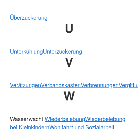
Überzuckerung
U
Unterkühlung
Unterzuckerung
V
Verätzungen
Verbandskasten
Verbrennungen
Vergift
W
Wasserwacht
Wiederbelebung
Wiederbelebung
bei Kleinkindern
Wohlfahrt und Sozialarbeit