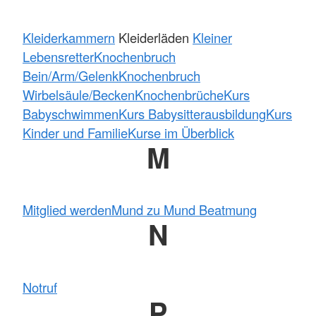
Kleiderkammern
Kleiderläden
Kleiner
Lebensretter
Knochenbruch
Bein/Arm/Gelenk
Knochenbruch
Wirbelsäule/Becken
Knochenbrüche
Kurs
Babyschwimmen
Kurs Babysitterausbildung
Kurs
Kinder und Familie
Kurse im Überblick
M
Mitglied werden
Mund zu Mund Beatmung
N
Notruf
P