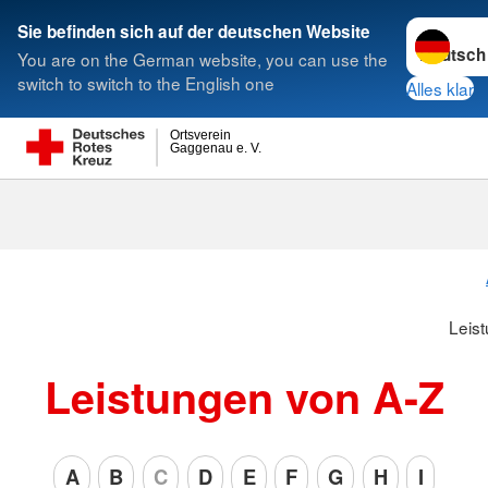
Sprache w
Sie befinden sich auf der deutschen Website
You are on the German website, you can use the
Suche
switch to switch to the English one
Alles klar
Ortsverein
Gaggenau e. V.
Leis
Leistungen von A-Z
A
B
C
D
E
F
G
H
I