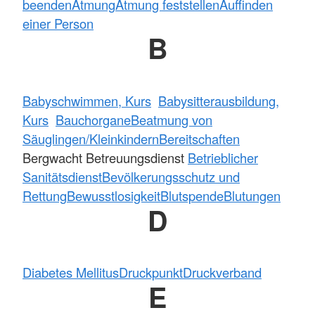
beenden
Atmung
Atmung feststellen
Auffinden
einer Person
B
Babyschwimmen, Kurs
Babysitterausbildung,
Kurs
Bauchorgane
Beatmung von
Säuglingen/Kleinkindern
Bereitschaften
Bergwacht Betreuungsdienst
Betrieblicher
Sanitätsdienst
Bevölkerungsschutz und
Rettung
Bewusstlosigkeit
Blutspende
Blutungen
D
Diabetes Mellitus
Druckpunkt
Druckverband
E